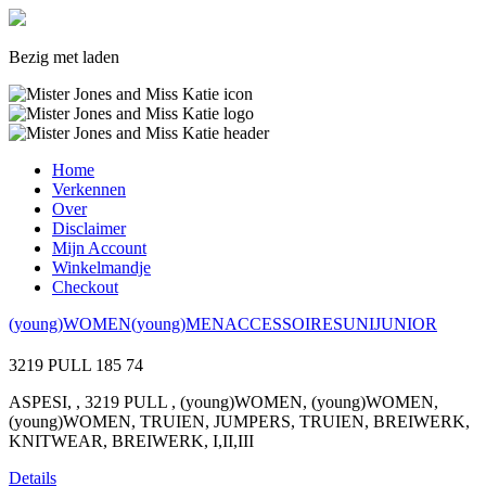
Bezig met laden
Home
Verkennen
Over
Disclaimer
Mijn Account
Winkelmandje
Checkout
(young)WOMEN
(young)MEN
ACCESSOIRES
UNI
JUNIOR
3219 PULL
185
74
ASPESI, , 3219 PULL , (young)WOMEN, (young)WOMEN,
(young)WOMEN, TRUIEN, JUMPERS, TRUIEN, BREIWERK,
KNITWEAR, BREIWERK, I,II,III
Details